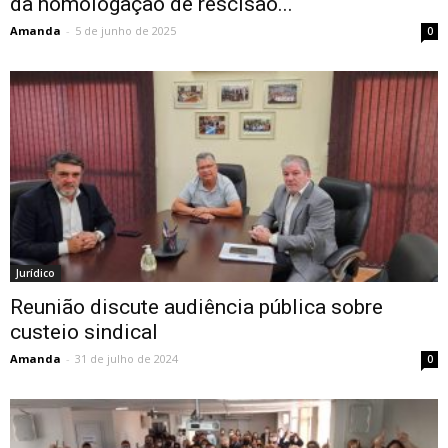
da homologação de rescisão...
Amanda
-
5 de junho de 2025
0
Jurídico
Reunião discute audiência pública sobre
custeio sindical
Amanda
-
31 de julho de 2024
0