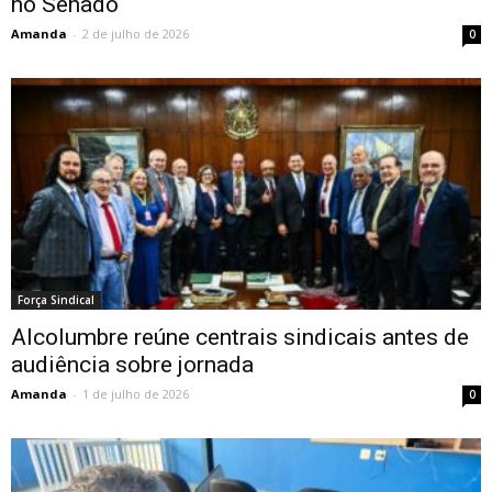
no Senado
Amanda
-
2 de julho de 2026
0
Força Sindical
Alcolumbre reúne centrais sindicais antes de
audiência sobre jornada
Amanda
-
1 de julho de 2026
0