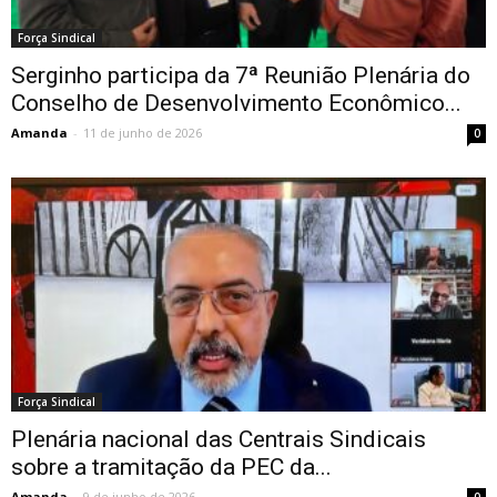
Força Sindical
Serginho participa da 7ª Reunião Plenária do
Conselho de Desenvolvimento Econômico...
Amanda
-
11 de junho de 2026
0
Força Sindical
Plenária nacional das Centrais Sindicais
sobre a tramitação da PEC da...
Amanda
-
9 de junho de 2026