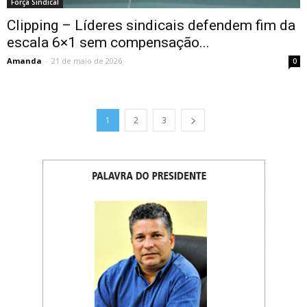
Força Sindical
Clipping – Líderes sindicais defendem fim da
escala 6×1 sem compensação...
Amanda
-
21 de maio de 2026
0
1
2
3