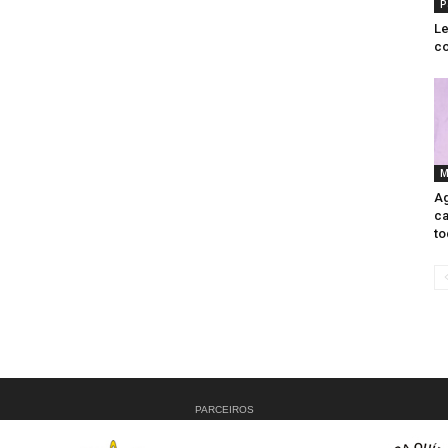
P
Le
co
M
Ag
ca
to
PARCEIROS