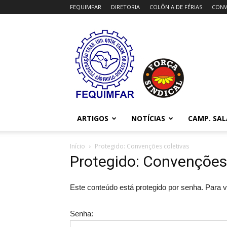
FEQUIMFAR
DIRETORIA
COLÔNIA DE FÉRIAS
CONV
FEQUIMFAR
ARTIGOS
NOTÍCIAS
CAMP. SAL
Início
Protegido: Convenções coletivas
Protegido: Convenções
Este conteúdo está protegido por senha. Para vê
Senha: