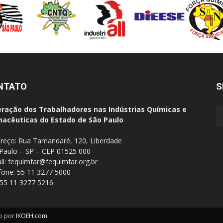
NTATO
S
ração dos Trabalhadores nas Indústrias Químicas e
acêuticas do Estado de São Paulo
reço: Rua Tamandaré, 120, Liberdade
Paulo – SP – CEP 01525 000
il:
fequimfar@fequimfar.org.br
fone: 55 11 3277 5000
 55 11 3277 5216
ho por
IKOEH.com