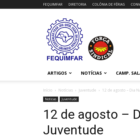
FEQUIMFAR
DIRETORIA
COLÔNIA DE FÉRIAS
CONV
FEQUIMFAR
ARTIGOS
NOTÍCIAS
CAMP. SAL
Início
Notícias
Juventude
12 de agosto – Dia N
Notícias
Juventude
12 de agosto – D
Juventude