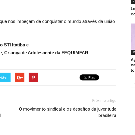
P
Le
co
as que nos impeçam de conquistar o mundo através da união
 STI Itatiba e
e, Criança de Adolescente da FEQUIMFAR
M
Ag
ca
to
itter
Próximo artigo
O movimento sindical e os desafios da juventude
l
brasileira