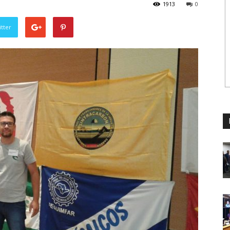
1913
0
tter