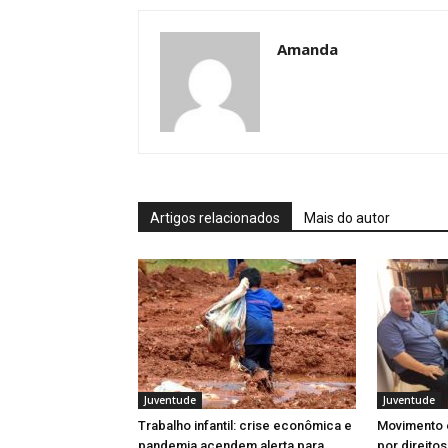
Amanda
Artigos relacionados
Mais do autor
Juventude
Juventude
Trabalho infantil: crise econômica e
Movimento e
pandemia acendem alerta para
por direitos