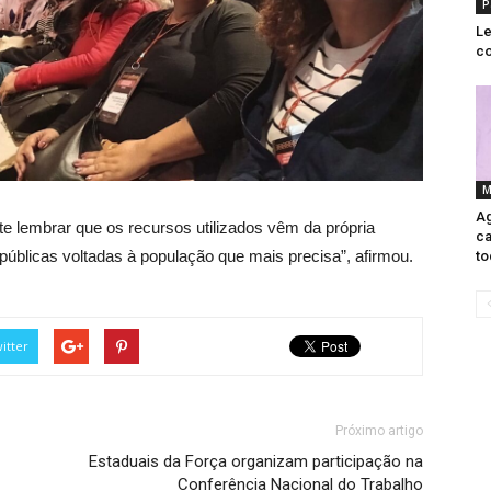
P
Le
co
M
Ag
e lembrar que os recursos utilizados vêm da própria
ca
 públicas voltadas à população que mais precisa”, afirmou.
to
itter
Próximo artigo
Estaduais da Força organizam participação na
Conferência Nacional do Trabalho