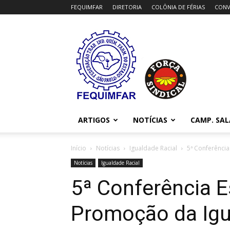
FEQUIMFAR
DIRETORIA
COLÔNIA DE FÉRIAS
CONV
FEQUIMFAR
ARTIGOS
NOTÍCIAS
CAMP. SAL
Início
Notícias
Igualdade Racial
5ª Conferência
Notícias
Igualdade Racial
5ª Conferência E
Promoção da Igu