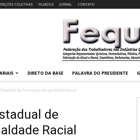
ENÇÕES COLETIVAS
FILIADOS
JORNAL
CONTATO
ARIAIS
DIRETO DA BASE
PALAVRA DO PRESIDENTE
G
 Estadual de Promoção da Igualdade Racial
stadual de
aldade Racial