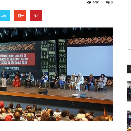
1401
0
tter