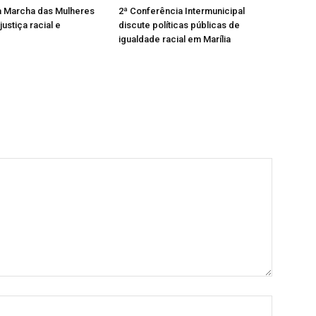
a Marcha das Mulheres
2ª Conferência Intermunicipal
ustiça racial e
discute políticas públicas de
igualdade racial em Marília