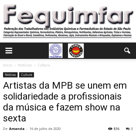
Início
Notícias
Cultura
Notícias
Cultura
Artistas da MPB se unem em
solidariedade a profissionais
da música e fazem show na
sexta
De
Amanda
-
16 de julho de 2020
836
0