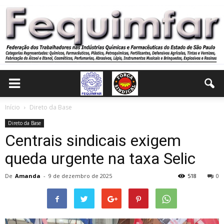
Início
Direto da Base
Direto da Base
Centrais sindicais exigem
queda urgente na taxa Selic
De
Amanda
-
9 de dezembro de 2025
518
0