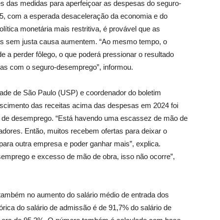
es das medidas para aperfeiçoar as despesas do seguro-
15, com a esperada desaceleração da economia e do
ítica monetária mais restritiva, é provável que as
sas sem justa causa aumentem. “Ao mesmo tempo, o
 a perder fôlego, o que poderá pressionar o resultado
esas com o seguro-desemprego”, informou.
idade de São Paulo (USP) e coordenador do boletim
escimento das receitas acima das despesas em 2024 foi
ice de desemprego. “Está havendo uma escassez de mão de
adores. Então, muitos recebem ofertas para deixar o
ara outra empresa e poder ganhar mais”, explica.
mprego e excesso de mão de obra, isso não ocorre”,
 também no aumento do salário médio de entrada dos
órica do salário de admissão é de 91,7% do salário de