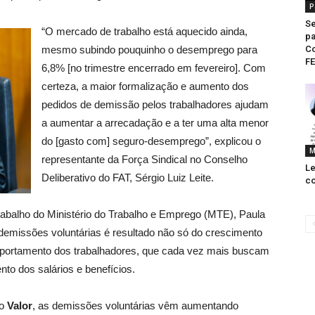
P
Se
“O mercado de trabalho está aquecido ainda,
pa
mesmo subindo pouquinho o desemprego para
C
F
6,8% [no trimestre encerrado em fevereiro]. Com
certeza, a maior formalização e aumento dos
pedidos de demissão pelos trabalhadores ajudam
a aumentar a arrecadação e a ter uma alta menor
do [gasto com] seguro-desemprego”, explicou o
M
representante da Força Sindical no Conselho
Le
Deliberativo do FAT, Sérgio Luiz Leite.
co
rabalho do Ministério do Trabalho e Emprego (MTE), Paula
demissões voluntárias é resultado não só do crescimento
rtamento dos trabalhadores, que cada vez mais buscam
to dos salários e benefícios.
do
Valor
, as demissões voluntárias vêm aumentando