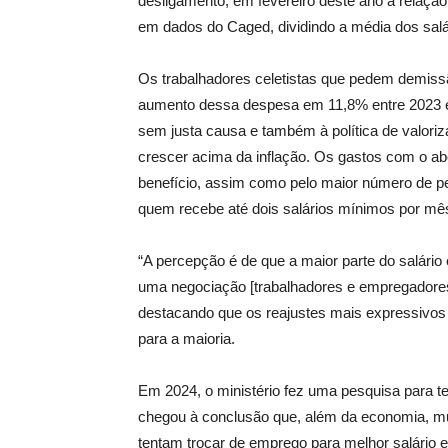
desligamento, em fevereiro deste ano a relaç
em dados do Caged, dividindo a média dos salá
Os trabalhadores celetistas que pedem demissã
aumento dessa despesa em 11,8% entre 2023 e 
sem justa causa e também à política de valoriz
crescer acima da inflação. Os gastos com o ab
benefício, assim como pelo maior número de pe
quem recebe até dois salários mínimos por mê
“A percepção é de que a maior parte do salári
uma negociação [trabalhadores e empregadore
destacando que os reajustes mais expressivos 
para a maioria.
Em 2024, o ministério fez uma pesquisa para te
chegou à conclusão que, além da economia, mu
tentam trocar de emprego para melhor salário e