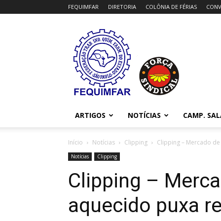
FEQUIMFAR
DIRETORIA
COLÔNIA DE FÉRIAS
CONV
FEQUIMFAR
ARTIGOS
NOTÍCIAS
CAMP. SAL
Início
Notícias
Clipping
Clipping – Mercado de
Notícias
Clipping
Clipping – Merca
aquecido puxa re