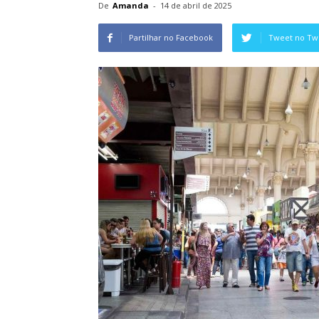
De
Amanda
-
14 de abril de 2025
Partilhar no Facebook
Tweet no Twi