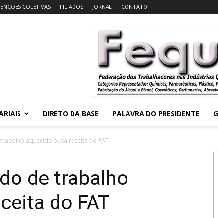
ENÇÕES COLETIVAS
FILIADOS
JORNAL
CONTATO
ARIAIS
DIRETO DA BASE
PALAVRA DO PRESIDENTE
G
 trabalho aquecido puxa receita do FAT
do de trabalho
ceita do FAT