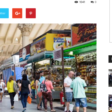
1041
0
tter