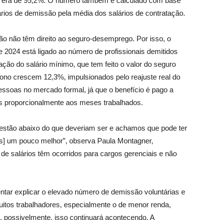
ão era de 95,2%. O número também é calculado com base
rios de demissão pela média dos salários de contratação.
o não têm direito ao seguro-desemprego. Por isso, o
2024 está ligado ao número de profissionais demitidos
ação do salário mínimo, que tem feito o valor do seguro
ono crescem 12,3%, impulsionados pelo reajuste real do
ssoas no mercado formal, já que o benefício é pago a
s proporcionalmente aos meses trabalhados.
o estão abaixo do que deveriam ser e achamos que pode ter
s] um pouco melhor”, observa Paula Montagner,
de salários têm ocorridos para cargos gerenciais e não
ntar explicar o elevado número de demissão voluntárias e
itos trabalhadores, especialmente o de menor renda,
, possivelmente, isso continuará acontecendo. A