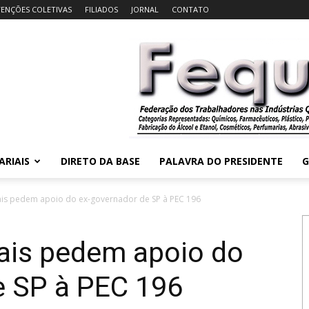
ENÇÕES COLETIVAS
FILIADOS
JORNAL
CONTATO
ARIAIS
DIRETO DA BASE
PALAVRA DO PRESIDENTE
G
cais pedem apoio do ex-governador de SP à PEC 196
cais pedem apoio do
e SP à PEC 196