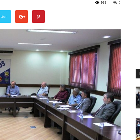
933
0
tter