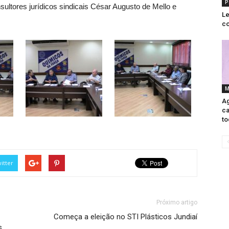
P
nsultores jurídicos sindicais César Augusto de Mello e
Le
co
M
Ag
ca
to
itter
Próximo artigo
Começa a eleição no STI Plásticos Jundiaí
s