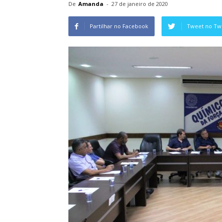
De
Amanda
-
27 de janeiro de 2020
Partilhar no Facebook
Tweet no Twi