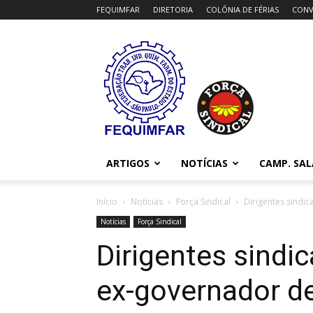
FEQUIMFAR
DIRETORIA
COLÔNIA DE FÉRIAS
CONV
FEQUIMFAR
ARTIGOS
NOTÍCIAS
CAMP. SAL
Início
Notícias
Força Sindical
Dirigentes sindi
Notícias
Força Sindical
Dirigentes sindi
ex-governador d