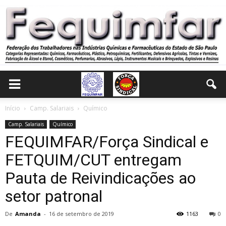
Início
Camp. Salariais
Químico
Camp. Salariais
Químico
FEQUIMFAR/Força Sindical e
FETQUIM/CUT entregam
Pauta de Reivindicações ao
setor patronal
De
Amanda
-
16 de setembro de 2019
1163
0