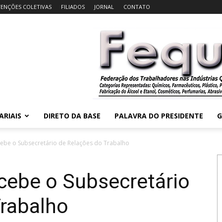
ENÇÕES COLETIVAS
FILIADOS
JORNAL
CONTATO
ARIAIS
DIRETO DA BASE
PALAVRA DO PRESIDENTE
G
ecebe o Subsecretário de Relações do Trabalho
ecebe o Subsecretário
Trabalho