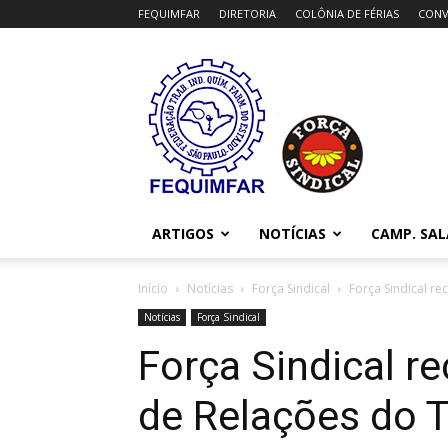
FEQUIMFAR
DIRETORIA
COLÔNIA DE FÉRIAS
CONV
FEQUIMFAR
ARTIGOS
NOTÍCIAS
CAMP. SAL
Início
Notícias
Força Sindical
Força Sindical r
Notícias
Força Sindical
Força Sindical r
de Relações do 