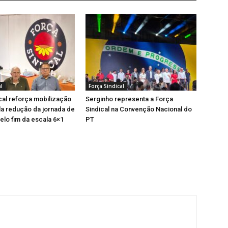
l
Força Sindical
cal reforça mobilização
Serginho representa a Força
la redução da jornada de
Sindical na Convenção Nacional do
pelo fim da escala 6×1
PT