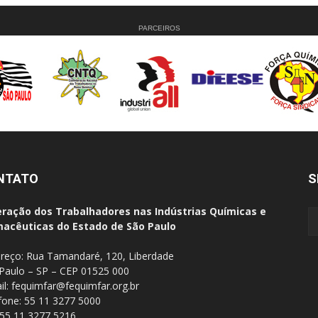
PARCEIROS
NTATO
S
ração dos Trabalhadores nas Indústrias Químicas e
acêuticas do Estado de São Paulo
reço: Rua Tamandaré, 120, Liberdade
Paulo – SP – CEP 01525 000
il:
fequimfar@fequimfar.org.br
fone: 55 11 3277 5000
 55 11 3277 5216