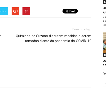
F
Ce
itter
ap
tr
ca
Si
Próximo artigo
a
Químicos de Suzano discutem medidas a serem
tomadas diante da pandemia do COVID-19
D
Qu
de
qu
fe