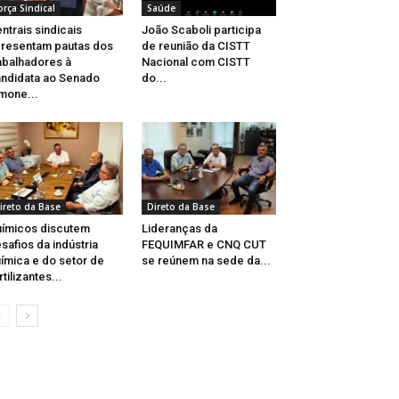
orça Sindical
Saúde
ntrais sindicais
João Scaboli participa
resentam pautas dos
de reunião da CISTT
abalhadores à
Nacional com CISTT
ndidata ao Senado
do...
mone...
ireto da Base
Direto da Base
ímicos discutem
Lideranças da
safios da indústria
FEQUIMFAR e CNQ CUT
ímica e do setor de
se reúnem na sede da...
rtilizantes...