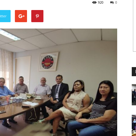
920
0
tter