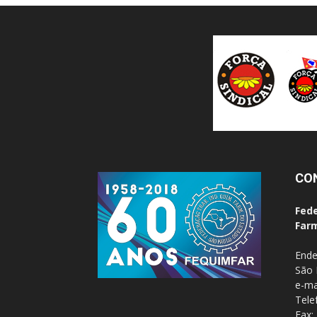
CO
Fede
Farm
Ende
São 
e-ma
Tele
Fax: