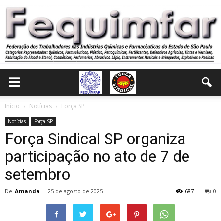
Início
Notícias
Força SP
Notícias
Força SP
Força Sindical SP organiza
participação no ato de 7 de
setembro
De
Amanda
-
25 de agosto de 2025
687
0