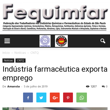
Início
Notícias
CNTQ
Notícias
CNTQ
Indústria farmacêutica exporta
emprego
De
Amanda
-
5 de julho de 2019
1207
0