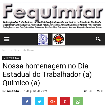
Início
Direto da Base
Direto da Base
Nossa homenagem no Dia
Estadual do Trabalhador (a)
Químico (a)
De
Amanda
-
21 de julho de 2019
848
0