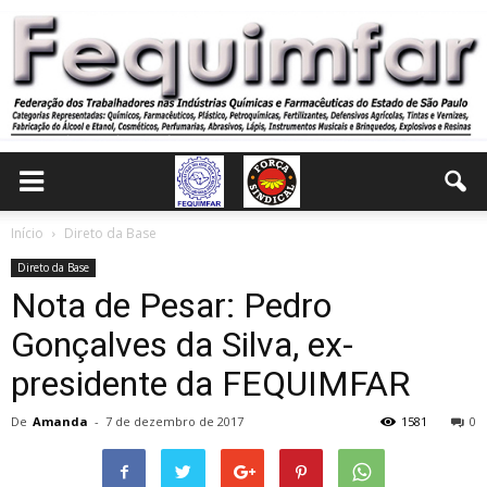
Início
Direto da Base
Direto da Base
Nota de Pesar: Pedro
Gonçalves da Silva, ex-
presidente da FEQUIMFAR
De
Amanda
-
7 de dezembro de 2017
1581
0