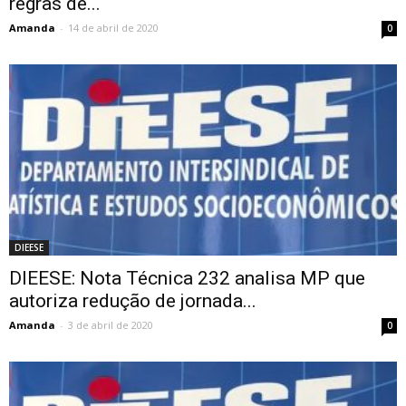
regras de...
Amanda
-
14 de abril de 2020
0
DIEESE
DIEESE: Nota Técnica 232 analisa MP que
autoriza redução de jornada...
Amanda
-
3 de abril de 2020
0