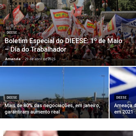
DIEESE
Boletim Especial do DIEESE: 1º de Maio
– Dia do Trabalhador
Amanda
-
29 de abril de 2025
DIEESE
DIEESE
Mais de 80% das negociações, em janeiro,
Ameaça d
garantiram aumento real
em 2021