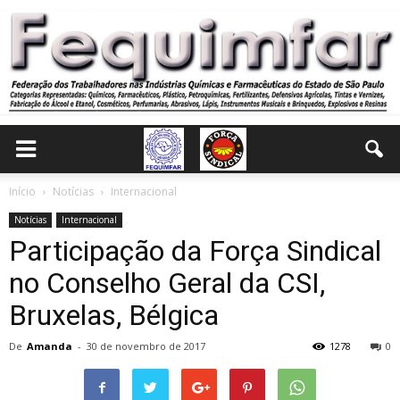
Início
Notícias
Internacional
Notícias
Internacional
Participação da Força Sindical
no Conselho Geral da CSI,
Bruxelas, Bélgica
De
Amanda
-
30 de novembro de 2017
1278
0