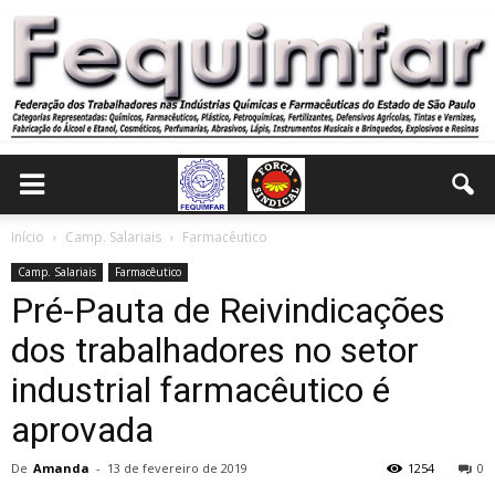
Início
Camp. Salariais
Farmacêutico
Camp. Salariais
Farmacêutico
Pré-Pauta de Reivindicações
dos trabalhadores no setor
industrial farmacêutico é
aprovada
De
Amanda
-
13 de fevereiro de 2019
1254
0