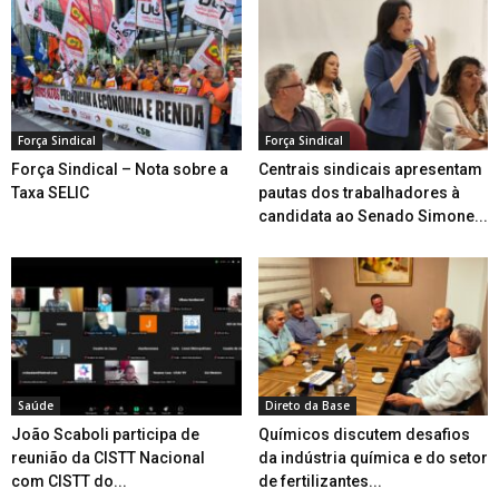
Força Sindical
Força Sindical
Força Sindical – Nota sobre a
Centrais sindicais apresentam
Taxa SELIC
pautas dos trabalhadores à
candidata ao Senado Simone...
Saúde
Direto da Base
João Scaboli participa de
Químicos discutem desafios
reunião da CISTT Nacional
da indústria química e do setor
com CISTT do...
de fertilizantes...