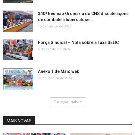
340ª Reunião Ordinária do CNS discute ações
de combate à tuberculose...
15 de março de 2023
Força Sindical – Nota sobre a Taxa SELIC
5 de agosto de 2026
Anexo 1 de Maio web
23 de janeiro de 2014
Carregar mais
MAIS NOVAS