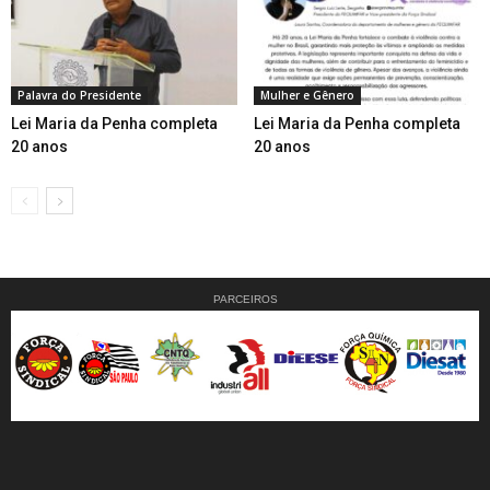
Palavra do Presidente
Mulher e Gênero
Lei Maria da Penha completa
Lei Maria da Penha completa
20 anos
20 anos
PARCEIROS