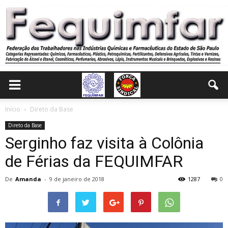
Início
Direto da Base
Direto da Base
Serginho faz visita à Colônia
de Férias da FEQUIMFAR
De
Amanda
-
9 de janeiro de 2018
1287
0