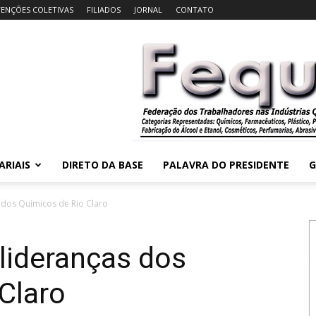
ENÇÕES COLETIVAS
FILIADOS
JORNAL
CONTATO
ARIAIS
DIRETO DA BASE
PALAVRA DO PRESIDENTE
G
 dos Químicos de Rio Claro
lideranças dos
Claro