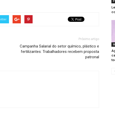
P
Le
co
itter
Próximo artigo
M
Campanha Salarial do setor químico, plástico e
Ag
fertilizantes: Trabalhadores recebem proposta
ca
patronal
to