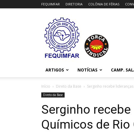
FEQUIMFAR
DIRETORIA
COLÔNIA DE FÉRIAS
CONV
FEQUIMFAR
ARTIGOS
NOTÍCIAS
CAMP. SAL
Início
Direto da Base
Serginho recebe lideranças
Direto da Base
Serginho recebe 
Químicos de Rio 