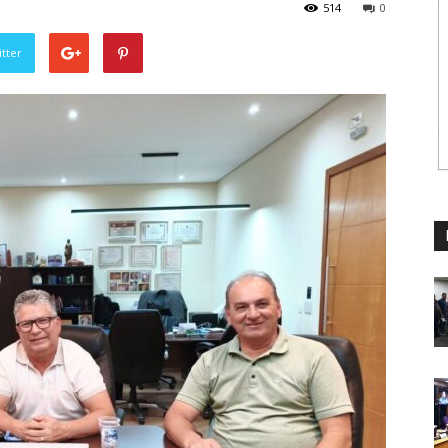
514
0
tter