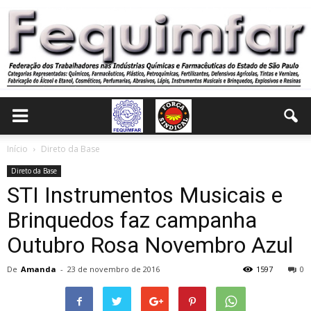
Início
Direto da Base
Direto da Base
STI Instrumentos Musicais e
Brinquedos faz campanha
Outubro Rosa Novembro Azul
De
Amanda
-
23 de novembro de 2016
1597
0