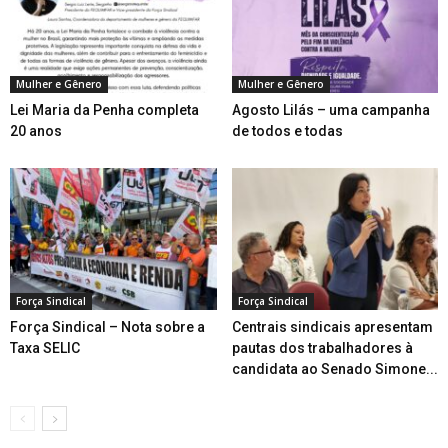
Mulher e Gênero
Mulher e Gênero
Lei Maria da Penha completa
Agosto Lilás – uma campanha
20 anos
de todos e todas
Força Sindical
Força Sindical
Força Sindical – Nota sobre a
Centrais sindicais apresentam
Taxa SELIC
pautas dos trabalhadores à
candidata ao Senado Simone...