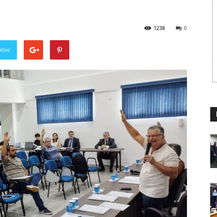
1238
0
tter