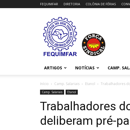
FEQUIMFAR
DIRETORIA
COLÔNIA DE FÉRIAS
CONV
FEQUIMFAR
ARTIGOS
NOTÍCIAS
CAMP. SAL
Início
Camp. Salariais
Etanol
Trabalhadores do
Camp. Salariais
Etanol
Trabalhadores do
deliberam pré-pa