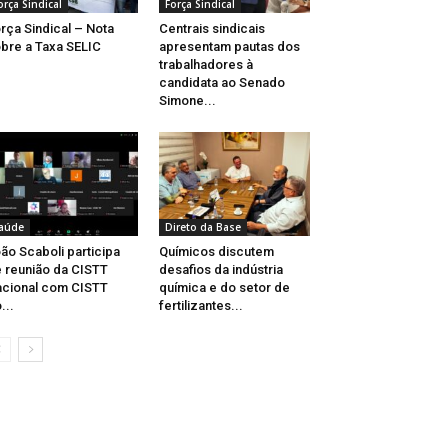
orça Sindical
Força Sindical
rça Sindical – Nota
Centrais sindicais
bre a Taxa SELIC
apresentam pautas dos
trabalhadores à
candidata ao Senado
Simone...
aúde
Direto da Base
ão Scaboli participa
Químicos discutem
 reunião da CISTT
desafios da indústria
cional com CISTT
química e do setor de
...
fertilizantes...