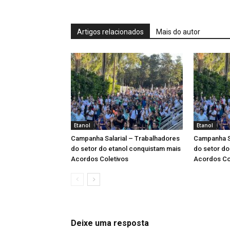
Artigos relacionados
Mais do autor
Etanol
Etanol
Campanha Salarial – Trabalhadores
Campanha Sa
do setor do etanol conquistam mais
do setor do
Acordos Coletivos
Acordos Co
Deixe uma resposta