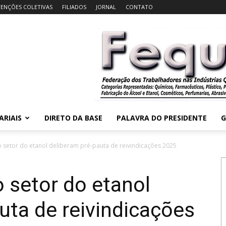
ENÇÕES COLETIVAS
FILIADOS
JORNAL
CONTATO
ARIAIS
DIRETO DA BASE
PALAVRA DO PRESIDENTE
G
 setor do etanol deliberam pré-pauta de reivindicações 2025
 setor do etanol
uta de reivindicações