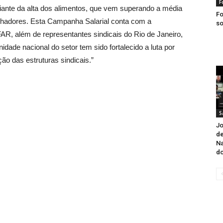
F
iante da alta dos alimentos, que vem superando a média
Fo
balhadores. Esta Campanha Salarial conta com a
so
AR, além de representantes sindicais do Rio de Janeiro,
dade nacional do setor tem sido fortalecido a luta por
ão das estruturas sindicais.”
S
Jo
de
Na
do