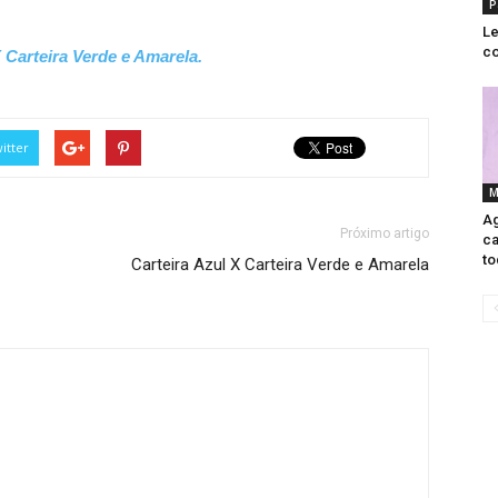
P
Le
co
 Carteira Verde e Amarela.
itter
M
Ag
Próximo artigo
ca
to
Carteira Azul X Carteira Verde e Amarela