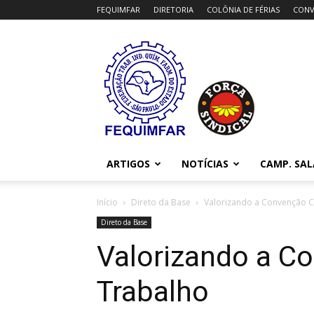
FEQUIMFAR
DIRETORIA
COLÔNIA DE FÉRIAS
CONV
FEQUIMFAR
ARTIGOS
NOTÍCIAS
CAMP. SAL
Início
Direto da Base
Valorizando a Convenção C
Direto da Base
Valorizando a Co
Trabalho