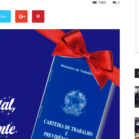
1503
0
tter