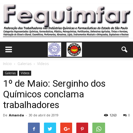
Início
Galerias
Vídeos
Galerias
Vídeos
1º de Maio: Serginho dos
Químicos conclama
trabalhadores
De
Amanda
-
30 de abril de 2019
1263
0