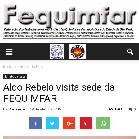
Início
Direto da Base
Direto da Base
Aldo Rebelo visita sede da
FEQUIMFAR
De
Amanda
-
18 de abril de 2018
1303
0