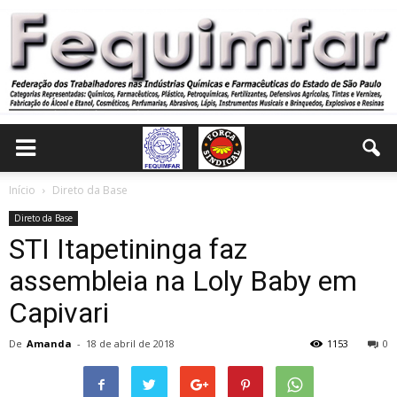
Início
Direto da Base
Direto da Base
STI Itapetininga faz
assembleia na Loly Baby em
Capivari
De
Amanda
-
18 de abril de 2018
1153
0