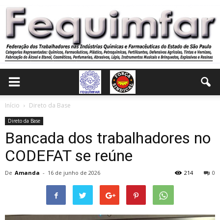
Início
Direto da Base
Direto da Base
Bancada dos trabalhadores no
CODEFAT se reúne
De
Amanda
-
16 de junho de 2026
214
0