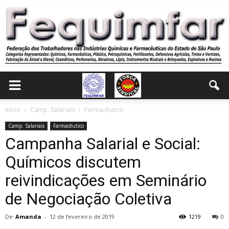
Início
Camp. Salariais
Farmacêutico
Camp. Salariais
Farmacêutico
Campanha Salarial e Social:
Químicos discutem
reivindicações em Seminário
de Negociação Coletiva
De
Amanda
-
12 de fevereiro de 2019
1219
0