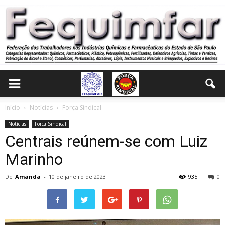
Início
Notícias
Força Sindical
Notícias
Força Sindical
Centrais reúnem-se com Luiz
Marinho
De
Amanda
-
10 de janeiro de 2023
935
0