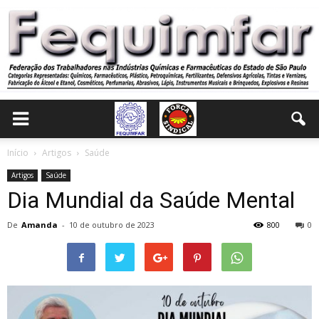
Início
Artigos
Saúde
Artigos
Saúde
Dia Mundial da Saúde Mental
De
Amanda
-
10 de outubro de 2023
800
0