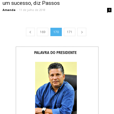
um sucesso, diz Passos
Amanda
-
11 de julho de 2018
0
169
170
171