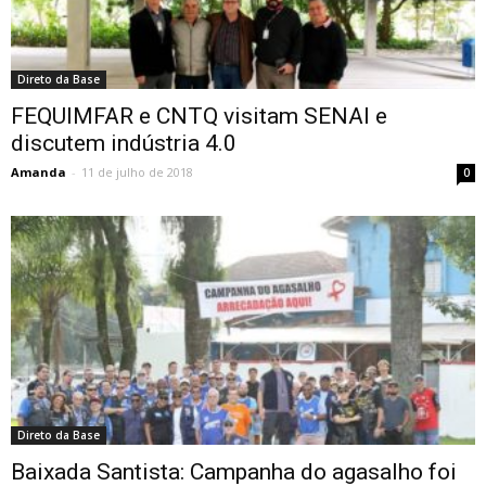
Direto da Base
FEQUIMFAR e CNTQ visitam SENAI e
discutem indústria 4.0
Amanda
-
11 de julho de 2018
0
Direto da Base
Baixada Santista: Campanha do agasalho foi