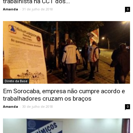
trabalhista na CCT dos...
Amanda
-
31 de julho de 2018
0
Direto da Base
Em Sorocaba, empresa não cumpre acordo e
trabalhadores cruzam os braços
Amanda
-
30 de julho de 2018
0