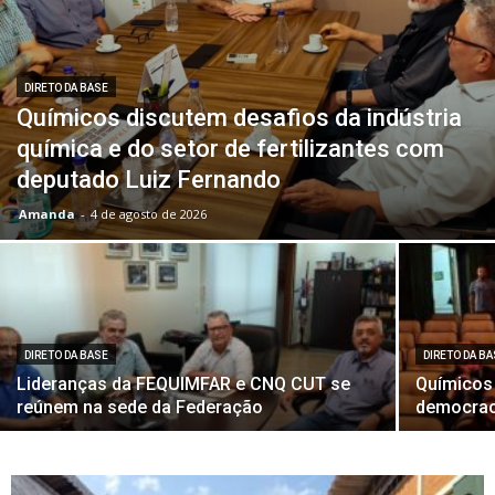
DIRETO DA BASE
Químicos discutem desafios da indústria
química e do setor de fertilizantes com
deputado Luiz Fernando
Amanda
-
4 de agosto de 2026
DIRETO DA BASE
DIRETO DA B
Lideranças da FEQUIMFAR e CNQ CUT se
Químicos
reúnem na sede da Federação
democraci