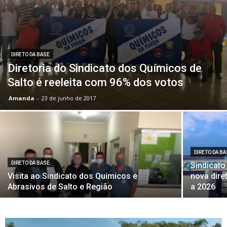
DIRETO DA BASE
Diretoria do Sindicato dos Químicos de
Salto é reeleita com 96% dos votos
Amanda
-
23 de junho de 2017
DIRETO DA B
DIRETO DA BASE
Sindicato
Visita ao Sindicato dos Químicos e
nova dire
Abrasivos de Salto e Região
a 2026