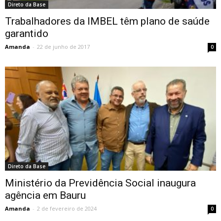
Direto da Base
Trabalhadores da IMBEL têm plano de saúde
garantido
Amanda
-
22 de junho de 2017
0
Direto da Base
Ministério da Previdência Social inaugura
agência em Bauru
Amanda
-
2 de fevereiro de 2024
0