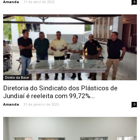
Amanda
-
11 de abril de 2022
0
Direto da Base
Diretoria do Sindicato dos Plásticos de
Jundiaí é reeleita com 99,72%...
Amanda
-
31 de janeiro de 2025
0