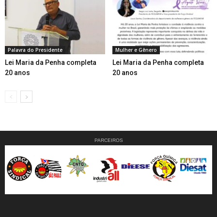
Palavra do Presidente
Mulher e Gênero
Lei Maria da Penha completa
Lei Maria da Penha completa
20 anos
20 anos
PARCEIROS