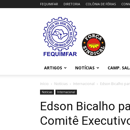
FEQUIMFAR
DIRETORIA
COLÔNIA DE FÉRIAS
CONV
FEQUIMFAR
ARTIGOS
NOTÍCIAS
CAMP. SAL
Início
Notícias
Internacional
Edson Bicalho part
Notícias
Internacional
Edson Bicalho pa
Comitê Executiv