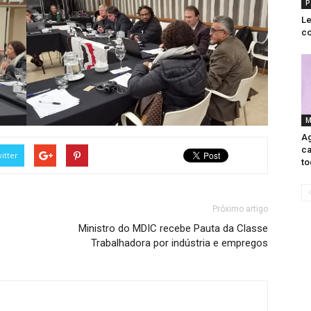
P
Le
co
M
Ag
ca
itter
to
Próximo artigo
Ministro do MDIC recebe Pauta da Classe
Trabalhadora por indústria e empregos