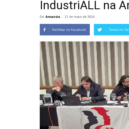
IndustriALL na A
De
Amanda
-
21 de maio de 2026
Partilhar no Facebook
Tweet no Twi