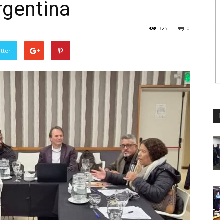
rgentina
325
0
tter