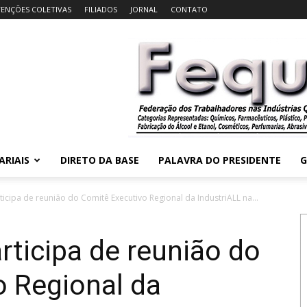
ENÇÕES COLETIVAS
FILIADOS
JORNAL
CONTATO
ARIAIS
DIRETO DA BASE
PALAVRA DO PRESIDENTE
G
icipa de reunião do Comitê Executivo Regional da IndustriALL na...
rticipa de reunião do
o Regional da