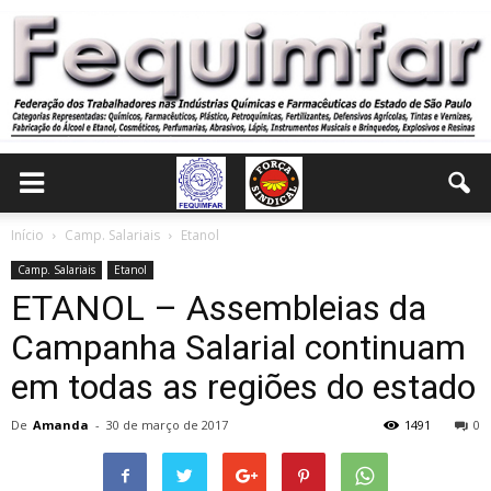
Início
Camp. Salariais
Etanol
Camp. Salariais
Etanol
ETANOL – Assembleias da
Campanha Salarial continuam
em todas as regiões do estado
De
Amanda
-
30 de março de 2017
1491
0