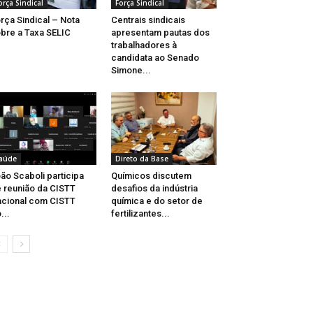
orça Sindical
Força Sindical
rça Sindical – Nota
Centrais sindicais
bre a Taxa SELIC
apresentam pautas dos
trabalhadores à
candidata ao Senado
Simone...
aúde
Direto da Base
ão Scaboli participa
Químicos discutem
 reunião da CISTT
desafios da indústria
cional com CISTT
química e do setor de
...
fertilizantes...