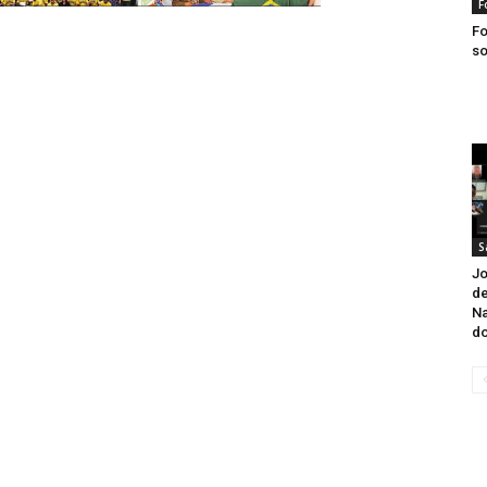
F
Fo
so
S
Jo
de
Na
do