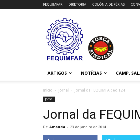
FEQUIMFAR
DIRETORIA
COLÔNIA DE FÉRIAS
CONV
FEQUIMFAR
ARTIGOS
NOTÍCIAS
CAMP. SAL
Início
Jornal
Jornal da FEQUIMFAR ed 124
Jornal
Jornal da FEQUI
De
Amanda
-
23 de janeiro de 2014