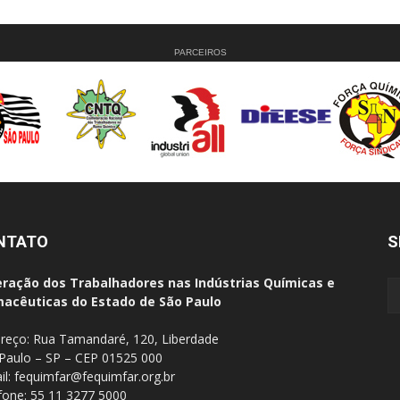
PARCEIROS
NTATO
S
ração dos Trabalhadores nas Indústrias Químicas e
acêuticas do Estado de São Paulo
reço: Rua Tamandaré, 120, Liberdade
Paulo – SP – CEP 01525 000
il:
fequimfar@fequimfar.org.br
fone: 55 11 3277 5000