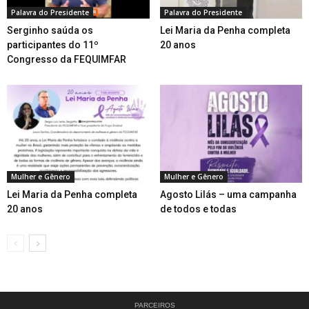
Palavra do Presidente
Palavra do Presidente
Serginho saúda os
Lei Maria da Penha completa
participantes do 11º
20 anos
Congresso da FEQUIMFAR
Mulher e Gênero
Mulher e Gênero
Lei Maria da Penha completa
Agosto Lilás – uma campanha
20 anos
de todos e todas
PARCEIROS