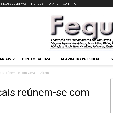
ENÇÕES COLETIVAS
FILIADOS
JORNAL
CONTATO
ARIAIS
DIRETO DA BASE
PALAVRA DO PRESIDENTE
G
cais reúnem-se com Geraldo Alckmin
icais reúnem-se com