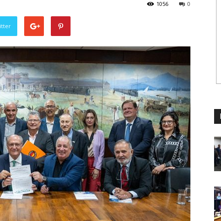
1056
0
tter