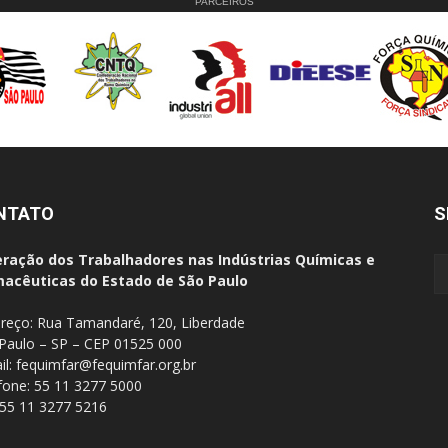
PARCEIROS
NTATO
S
ração dos Trabalhadores nas Indústrias Químicas e
acêuticas do Estado de São Paulo
reço: Rua Tamandaré, 120, Liberdade
Paulo – SP – CEP 01525 000
il:
fequimfar@fequimfar.org.br
fone: 55 11 3277 5000
 55 11 3277 5216