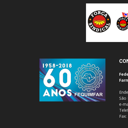
CO
Fede
Farm
Ende
São 
e-ma
Tele
Fax: