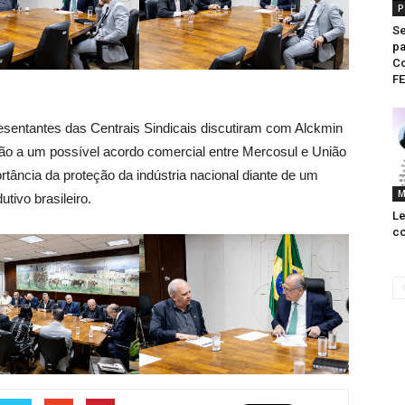
P
Se
pa
C
F
esentantes das Centrais Sindicais discutiram com Alckmin
ão a um possível acordo comercial entre Mercosul e União
rtância da proteção da indústria nacional diante de um
M
tivo brasileiro.
Le
co