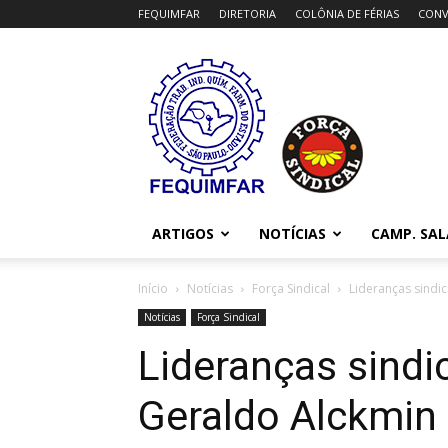
FEQUIMFAR
DIRETORIA
COLÔNIA DE FÉRIAS
CONV
FEQUIMFAR
ARTIGOS
NOTÍCIAS
CAMP. SAL
Início
Notícias
Força Sindical
Lideranças sindi
Notícias
Força Sindical
Lideranças sind
Geraldo Alckmin