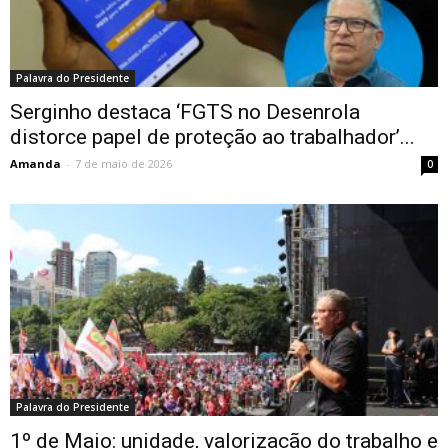
Palavra do Presidente
Serginho destaca ‘FGTS no Desenrola
distorce papel de proteção ao trabalhador’...
Amanda
-
7 de maio de 2026
0
Palavra do Presidente
1º de Maio: unidade, valorização do trabalho e