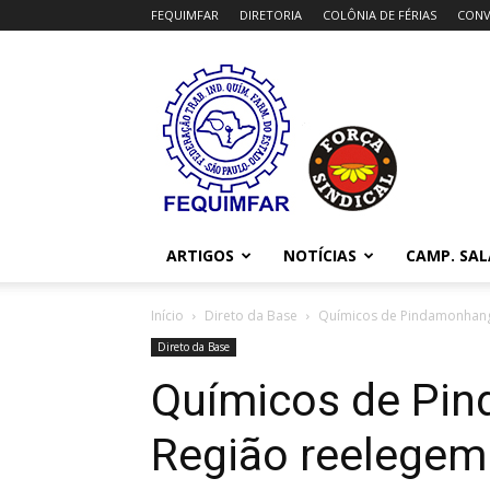
FEQUIMFAR
DIRETORIA
COLÔNIA DE FÉRIAS
CONV
FEQUIMFAR
ARTIGOS
NOTÍCIAS
CAMP. SAL
Início
Direto da Base
Químicos de Pindamonhang
Direto da Base
Químicos de Pi
Região reelegem