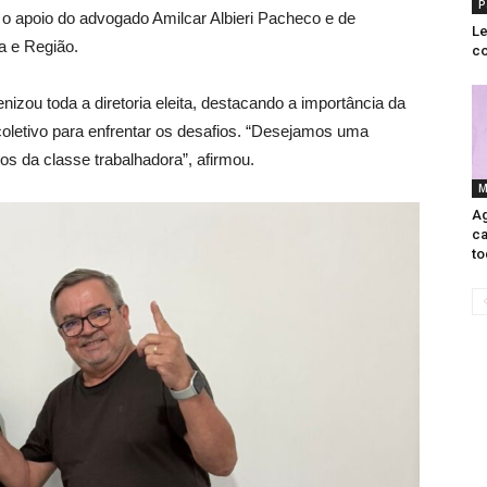
P
 o apoio do advogado Amilcar Albieri Pacheco e de
Le
a e Região.
co
zou toda a diretoria eleita, destacando a importância da
 coletivo para enfrentar os desafios. “Desejamos uma
os da classe trabalhadora”, afirmou.
M
Ag
ca
to