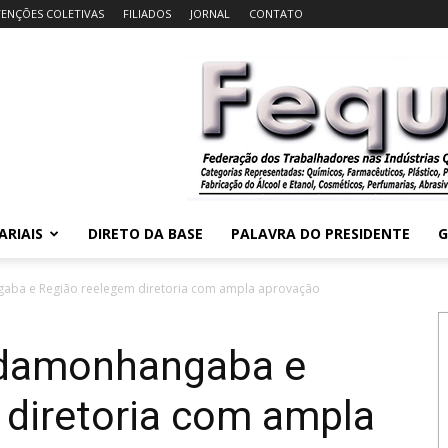
ENÇÕES COLETIVAS
FILIADOS
JORNAL
CONTATO
ARIAIS
DIRETO DA BASE
PALAVRA DO PRESIDENTE
G
aba e Região reelegem diretoria com ampla aprovação
ndamonhangaba e
 diretoria com ampla