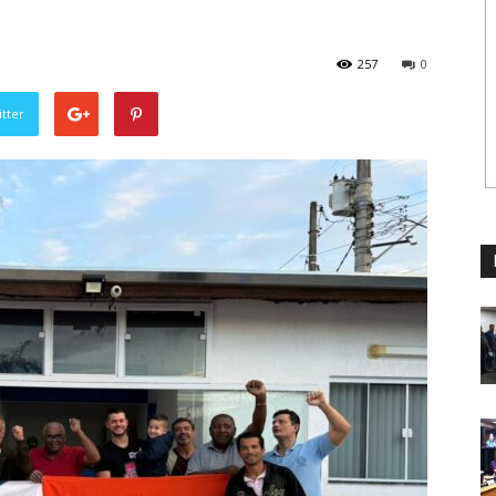
257
0
tter