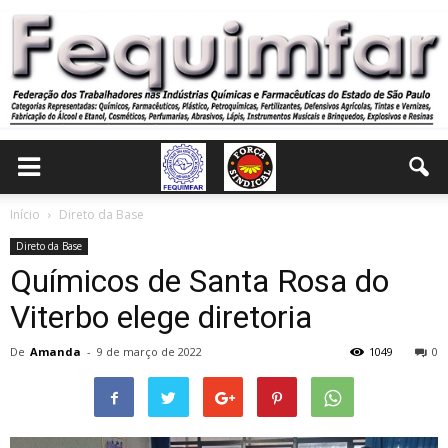
Início
Direto da Base
Direto da Base
Químicos de Santa Rosa do
Viterbo elege diretoria
De
Amanda
-
9 de março de 2022
1049
0