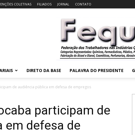
ENÇÕES COLETIVAS
FILIADOS
JORNAL
CONTATO
ARIAIS
DIRETO DA BASE
PALAVRA DO PRESIDENTE
G
icipam de audiência pública em defesa de empregos
ocaba participam de
a em defesa de