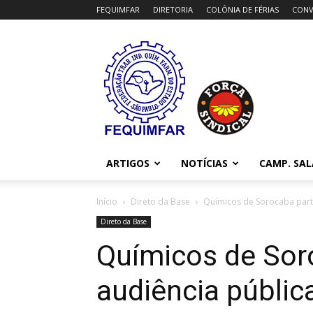
FEQUIMFAR
DIRETORIA
COLÔNIA DE FÉRIAS
CONV
FEQUIMFAR
ARTIGOS
NOTÍCIAS
CAMP. SAL
Início
Direto da Base
Químicos de Sorocaba part
Direto da Base
Químicos de Sor
audiência públic