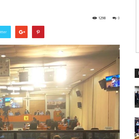
1298
0
tter