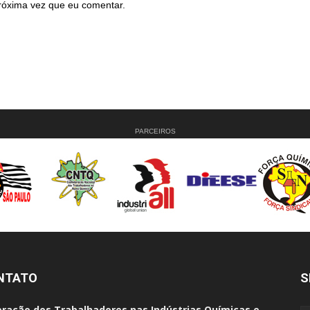
róxima vez que eu comentar.
PARCEIROS
NTATO
S
ração dos Trabalhadores nas Indústrias Químicas e