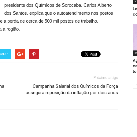
P
presidente dos Químicos de Sorocaba, Carlos Alberto
Le
dos Santos, explica que o autoatendimento nos postos
co
 a perda de cerca de 500 mil postos de trabalho,
 a região.
M
itter
Ag
ca
to
Próximo artigo
ma
Campanha Salarial dos Químicos da Força
assegura reposição da inflação por dois anos