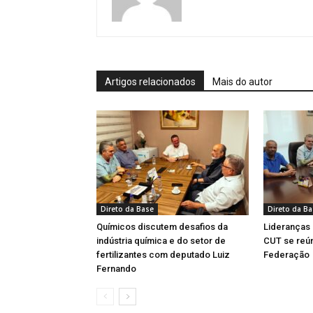
Artigos relacionados
Mais do autor
Direto da Base
Direto da B
Químicos discutem desafios da
Lideranças
indústria química e do setor de
CUT se reú
fertilizantes com deputado Luiz
Federação
Fernando