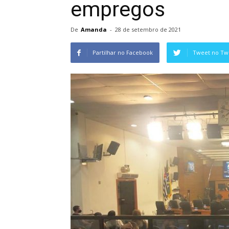
empregos
De
Amanda
-
28 de setembro de 2021
Partilhar no Facebook
Tweet no Twi