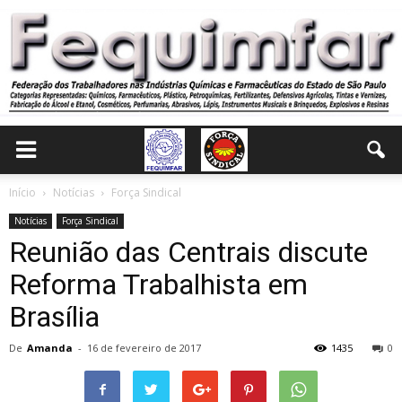
Início
Notícias
Força Sindical
Notícias
Força Sindical
Reunião das Centrais discute
Reforma Trabalhista em
Brasília
De
Amanda
-
16 de fevereiro de 2017
1435
0