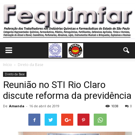
Início
Direto da Base
Direto da Base
Reunião no STI Rio Claro
discute reforma da previdência
De
Amanda
-
16 de abril de 2019
1038
0