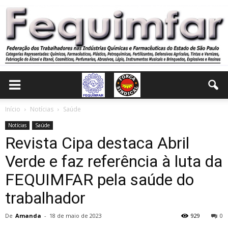
Início
Notícias
Saúde
Notícias
Saúde
Revista Cipa destaca Abril
Verde e faz referência à luta da
FEQUIMFAR pela saúde do
trabalhador
De
Amanda
-
18 de maio de 2023
929
0