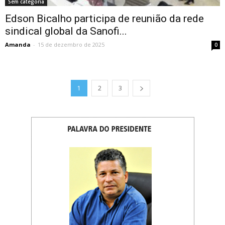
Sem categoria
Edson Bicalho participa de reunião da rede
sindical global da Sanofi...
Amanda
-
15 de dezembro de 2025
0
1
2
3