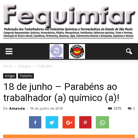
Início
Artigos
Trabalho
Artigos
Trabalho
18 de junho – Parabéns ao
trabalhador (a) químico (a)!
De
Amanda
-
18 de junho de 2018
1275
0