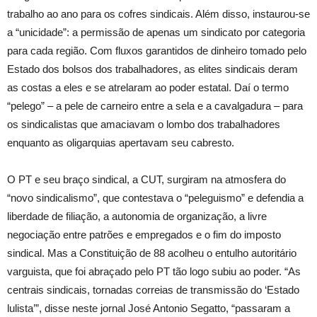
trabalho ao ano para os cofres sindicais. Além disso, instaurou-se
a “unicidade”: a permissão de apenas um sindicato por categoria
para cada região. Com fluxos garantidos de dinheiro tomado pelo
Estado dos bolsos dos trabalhadores, as elites sindicais deram
as costas a eles e se atrelaram ao poder estatal. Daí o termo
“pelego” – a pele de carneiro entre a sela e a cavalgadura – para
os sindicalistas que amaciavam o lombo dos trabalhadores
enquanto as oligarquias apertavam seu cabresto.
O PT e seu braço sindical, a CUT, surgiram na atmosfera do
“novo sindicalismo”, que contestava o “peleguismo” e defendia a
liberdade de filiação, a autonomia de organização, a livre
negociação entre patrões e empregados e o fim do imposto
sindical. Mas a Constituição de 88 acolheu o entulho autoritário
varguista, que foi abraçado pelo PT tão logo subiu ao poder. “As
centrais sindicais, tornadas correias de transmissão do ‘Estado
lulista’”, disse neste jornal José Antonio Segatto, “passaram a